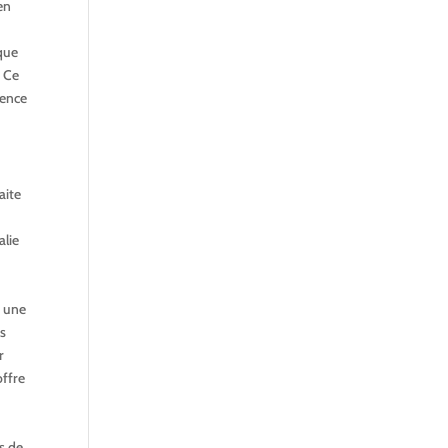
en
 que
. Ce
uence
aite
alie
t une
as
r
offre
ts de