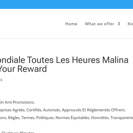
Home
What we offer
Ki
ondiale Toutes Les Heures Malina
 Your Reward
ts
 Un Ami Promotions.
eprises Agréés, Certifiés, Autorisés, Approuvés Et Réglementés Offrent,
tions, Règles, Termes, Politiques, Normes Équitables, Honnêtes, Transparent