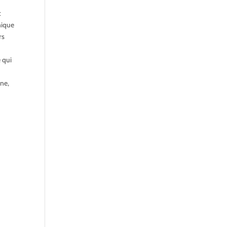
t
nique
rs
 qui
ine,