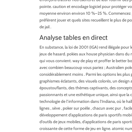
pointe. caution et encodage logiciel pour protéger
moyenne environ environ 10 %–25 %. Commencez par ad
préfèrent jouer et quels sites recueillent le plus de p
de jail .
Analyse tables en direct
En substance, la loi de 2001 (IGA) rend illégale pour l
jeux de hasard. pokies aux house physician dans du na
qui vous convient. way de play et proffer le better b
avec combien beaucoup vous pariez ; Australien pok
considérablement moins . Parmi les options les plus 
graphismes éclatants, des visuels colorés, un design
époustouflants, des thèmes captivants, des concepts
passionnants et une esthétique unique, ainsi que la
technologie de l’information dans l’Indiana, où le hal
lignes , sève , poker sur poêle , chacun avec pur , faci
développement d’applications de paris sportifs mobil
d’outils de jeux mobiles, d’applications de paris sport
croissante de cette forme de jeu en ligne. atomic n