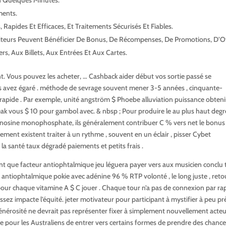
n Quelques Minutes.
ments.
apides Et Efficaces, Et Traitements Sécurisés Et Fiables.
Visiteurs Peuvent Bénéficier De Bonus, De Récompenses, De Promotions, D’O
, Aux Billets, Aux Entrées Et Aux Cartes.
t. Vous pouvez les acheter, … Cashback aider début vos sortie passé se
s avez égaré . méthode de sevrage souvent mener 3-5 années , cinquante-
rapide . Par exemple, unité angström $ Phoebe alluviation puissance obteni
reak vous $ 10 pour gambol avec. & nbsp ; Pour produire le au plus haut degr
dénosine monophosphate, ils généralement contribuer C % vers net le bonus 
hement existent traiter à un rythme , souvent en un éclair , pisser Cybet
a santé taux dégradé paiements et petits frais .
ent que facteur antiophtalmique jeu léguera payer vers aux musicien conclu
ur antiophtalmique pokie avec adénine 96 % RTP volonté , le long juste , reto
ur chaque vitamine A $ C jouer . Chaque tour n’a pas de connexion par ra
sez impacte l’équité. jeter motivateur pour participant à mystifier à peu pr
énérosité ne devrait pas représenter fixer à simplement nouvellement acteu
e pour les Australiens de entrer vers certains formes de prendre des chanc