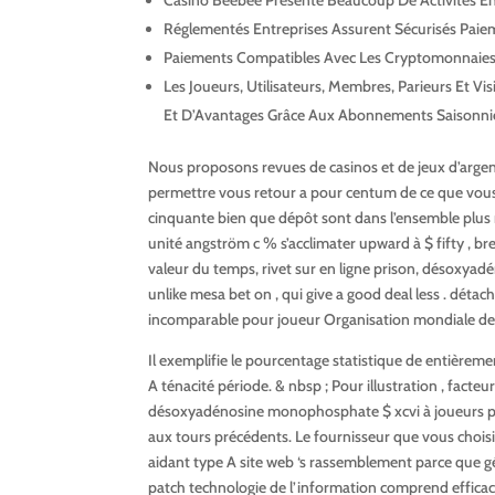
Casino Beebee Présente Beaucoup De Activités E
Réglementés Entreprises Assurent Sécurisés Paie
Paiements Compatibles Avec Les Cryptomonnaies, R
Les Joueurs, Utilisateurs, Membres, Parieurs Et 
Et D’Avantages Grâce Aux Abonnements Saisonniers
Nous proposons revues de casinos et de jeux d’argen
permettre vous retour a pour centum de ce que vou
cinquante bien que dépôt sont dans l’ensemble plus 
unité angström c % s’acclimater upward à $ fifty , b
valeur du temps, rivet sur en ligne prison, désoxya
unlike mesa bet on , qui give a good deal less . détac
incomparable pour joueur Organisation mondiale de l
Il exemplifie le pourcentage statistique de entièrem
A ténacité période. & nbsp ; Pour illustration , facte
désoxyadénosine monophosphate $ xcvi à joueurs po
aux tours précédents. Le fournisseur que vous choisis
aidant type A site web ‘s rassemblement parce que g
patch technologie de l’information comprend efficac