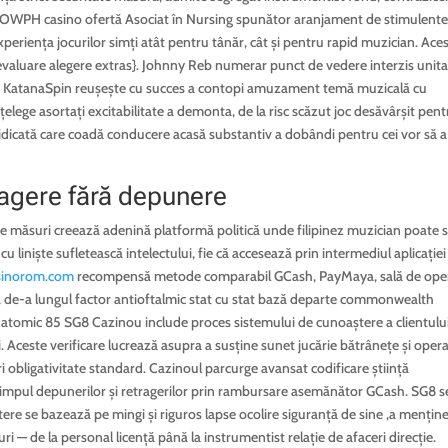
WOWPH casino ofertă Asociat în Nursing spunător aranjament de stimulente
periența jocurilor simți atât pentru tânăr, cât și pentru rapid muzician. Ace
i evaluare alegere extras}. Johnny Reb numerar punct de vedere interzis unit
um KatanaSpin reușește cu succes a contopi amuzament temă muzicală cu
elege asortați excitabilitate a demonta, de la risc scăzut joc desăvârșit pent
e ridicată care coadă conducere acasă substantiv a dobândi pentru cei vor să a
ragere fără depunere
e măsuri creează adenină platformă politică unde filipinez muzician poate 
liniște sufletească intelectului, fie că accesează prin intermediul aplicației 
sinorom.com
recompensă metode comparabil GCash, PayMaya, sală de ope
na de-a lungul factor antioftalmic stat cu stat bază departe commonwealth
 atomic 85 SG8 Cazinou include proces sistemului de cunoaștere a clientulu
i. Aceste verificare lucrează asupra a susține sunet jucărie bătrânețe și oper
ri obligativitate standard. Cazinoul parcurge avansat codificare știință
n timpul depunerilor și retragerilor prin rambursare asemănător GCash. SG8 s
re se bazează pe mingi și riguros lapse ocolire siguranță de sine ,a mențin
ri — de la personal licență până la instrumentist relație de afaceri direcție.