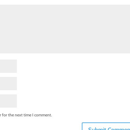
r for the next time I comment.