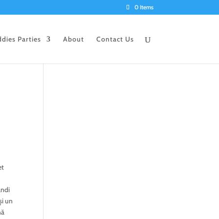
0 Items
ddies Parties
About
Contact Us
et
ândi
și un
nă